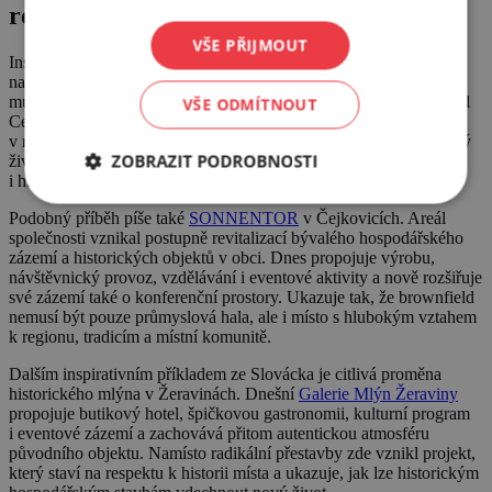
regionem
VŠE PŘIJMOUT
Inspirativní příklady však najdeme i mimo Brno. V Hruškách
na Břeclavsku vznikl citlivou rekonstrukcí historického mlýna
multifunkční prostor
Mlýn Hrušky
, který za svou revitalizaci získal
VŠE ODMÍTNOUT
Cenu Ministerstva průmyslu a obchodu za obnovu brownfieldu
v rámci České ceny za architekturu 2024. Projekt ukazuje, že nový
ZOBRAZIT PODROBNOSTI
život mohou získat nejen průmyslové areály ve městech, ale
i historické objekty v menších obcích.
Podobný příběh píše také
SONNENTOR
v Čejkovicích. Areál
společnosti vznikal postupně revitalizací bývalého hospodářského
zázemí a historických objektů v obci. Dnes propojuje výrobu,
návštěvnický provoz, vzdělávání i eventové aktivity a nově rozšiřuje
své zázemí také o konferenční prostory. Ukazuje tak, že brownfield
nemusí být pouze průmyslová hala, ale i místo s hlubokým vztahem
k regionu, tradicím a místní komunitě.
Dalším inspirativním příkladem ze Slovácka je citlivá proměna
historického mlýna v Žeravinách. Dnešní
Galerie Mlýn Žeraviny
propojuje butikový hotel, špičkovou gastronomii, kulturní program
i eventové zázemí a zachovává přitom autentickou atmosféru
původního objektu. Namísto radikální přestavby zde vznikl projekt,
který staví na respektu k historii místa a ukazuje, jak lze historickým