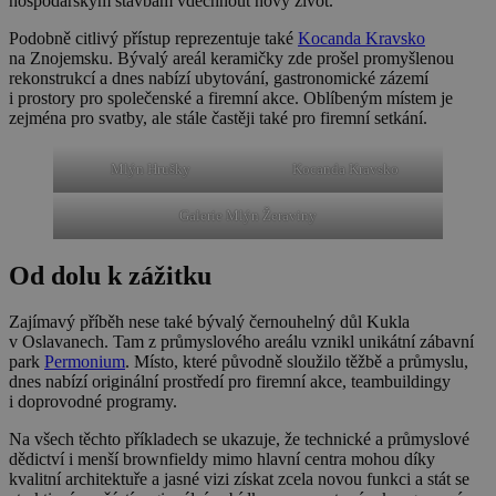
hospodářským stavbám vdechnout nový život.
Podobně citlivý přístup reprezentuje také
Kocanda Kravsko
na Znojemsku. Bývalý areál keramičky zde prošel promyšlenou
rekonstrukcí a dnes nabízí ubytování, gastronomické zázemí
i prostory pro společenské a firemní akce. Oblíbeným místem je
zejména pro svatby, ale stále častěji také pro firemní setkání.
Mlýn Hrušky
Kocanda Kravsko
Galerie Mlýn Žeraviny
Od dolu k zážitku
Zajímavý příběh nese také bývalý černouhelný důl Kukla
v Oslavanech. Tam z průmyslového areálu vznikl unikátní zábavní
park
Permonium
. Místo, které původně sloužilo těžbě a průmyslu,
dnes nabízí originální prostředí pro firemní akce, teambuildingy
i doprovodné programy.
Na všech těchto příkladech se ukazuje, že technické a průmyslové
dědictví i menší brownfieldy mimo hlavní centra mohou díky
kvalitní architektuře a jasné vizi získat zcela novou funkci a stát se