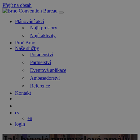
Přejít na obsah
Hlavní
navigace
Plánování akcí
Najít prostory
Najít aktivity
Proč Brno
Naše služby
Poradenství
Partnerství
Eventová aplikace
Ambasadorství
Reference
Kontakt
Hledat
Blog
cs
en
login
Jak bývalé průmyslové areály