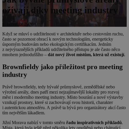
ožívají díky meeting industry
1. července 2026
Když se mluví o udržitelnosti v architektuře nebo cestovním ruchu,
často se pozornost obrací k novým technologiím, energeticky
úsporným budovám nebo ekologickým certifikacím. Jedním
z nejvýraznějších příkladů udržitelného přístupu je ale často něco
mnohem jednoduššího –
dát nový život místům, která už existují
.
Brownfieldy jako příležitost pro meeting
industry
Právě brownfieldy, tedy bývalé průmyslové, zemědělské nebo
výrobní areály, dnes patří mezi nejzajímavější lokality pro rozvoj
měst i moderního meeting industry. Místo bourání a nové výstavby
vznikají prostory, které si zachovávají svou historii, charakter
i autentickou atmosféru. A právě ta bývá pro organizátory akcí často
tím největším lákadlem.
Jižní Morava nabízí v tomto směru
řadu inspirativních příkladů
.
Místa, která byla ještě před několika lety opuštěná nebo chátrající,