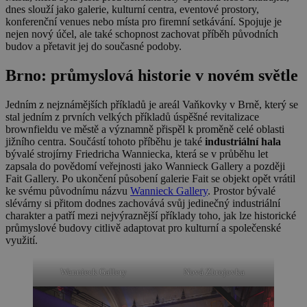
dnes slouží jako galerie, kulturní centra, eventové prostory,
konferenční venues nebo místa pro firemní setkávání. Spojuje je
nejen nový účel, ale také schopnost zachovat příběh původních
budov a přetavit jej do současné podoby.
Brno: průmyslová historie v novém světle
Jedním z nejznámějších příkladů je areál Vaňkovky v Brně, který se
stal jedním z prvních velkých příkladů úspěšné revitalizace
brownfieldu ve městě a významně přispěl k proměně celé oblasti
jižního centra. Součástí tohoto příběhu je také
industriální hala
bývalé strojírny Friedricha Wanniecka, která se v průběhu let
zapsala do povědomí veřejnosti jako Wannieck Gallery a později
Fait Gallery. Po ukončení působení galerie Fait se objekt opět vrátil
ke svému původnímu názvu
Wannieck Gallery
. Prostor bývalé
slévárny si přitom dodnes zachovává svůj jedinečný industriální
charakter a patří mezi nejvýraznější příklady toho, jak lze historické
průmyslové budovy citlivě adaptovat pro kulturní a společenské
využití.
Wannieck Gallery
Nová Zbrojovka