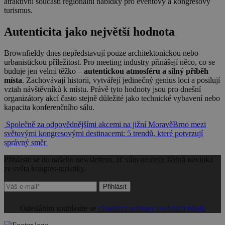
atraktivní součástí regionální nabídky pro eventový a kongresový
turismus.
Autenticita jako největší hodnota
Brownfieldy dnes nepředstavují pouze architektonickou nebo
urbanistickou příležitost. Pro meeting industry přinášejí něco, co se
buduje jen velmi těžko –
autentickou atmosféru a silný příběh
místa
. Zachovávají historii, vytvářejí jedinečný genius loci a posilují
vztah návštěvníků k místu. Právě tyto hodnoty jsou pro dnešní
organizátory akcí často stejně důležité jako technické vybavení nebo
kapacita konferenčního sálu.
Navigace
Společně za odpovědnějšími akcemi na jižní Moravě
Brno mezi
světovými kongresovými destinacemi: 5 trendů, které potvrzují
pro
správný směr
příspěvek
Přihlaste se do našeho newsletteru, ať vám neuteče žádná novinka
ze světa kongres-turistiky.
Přihlásit
Odesláním souhlasíte se
zásadami ochrany osobních údajů