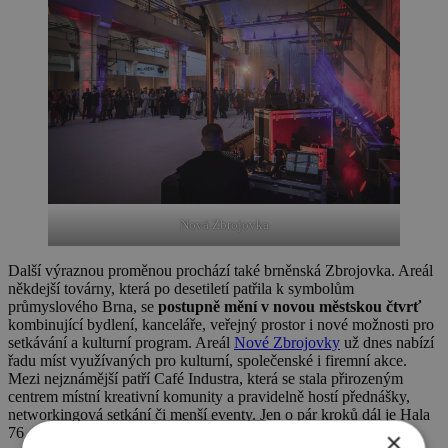
Nová Zbrojovka
Další výraznou proměnou prochází také brněnská Zbrojovka. Areál
někdejší továrny, která po desetiletí patřila k symbolům
průmyslového Brna, se
postupně mění v novou městskou čtvrť
kombinující bydlení, kanceláře, veřejný prostor i nové možnosti pro
setkávání a kulturní program. Areál
Nové Zbrojovky
už dnes nabízí
řadu míst využívaných pro kulturní, společenské i firemní akce.
Mezi nejznámější patří Café Industra, která se stala přirozeným
centrem místní kreativní komunity a pravidelně hostí přednášky,
networkingová setkání či menší eventy. Jen o pár kroků dál je Hala
76 – ikonický industriální prostor o rozloze přes 4 000 m², který
×