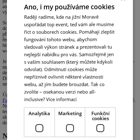
patří k největším eventovým halám svého druhu v Brně a díky své
Ano, i my používáme cookies
autentické atmosféře poskytuje zázemí pro konference, festivaly,
výstavy i firemní akce.
Raději radíme, kde na jižní Moravě
Součástí areálu je také
curlingová hala
, která rozšiřuje nabídku
uspořádat top event, teď vám ale musíme
doprovodných programů a teambuildingových aktivit. Zajímavým
říct o souborech cookies. Pomáhají zlepšit
příkladem citlivé revitalizace je rovněž budova HRAD – někdejší
fungování tohoto webu, abychom
ředitelství původní Zbrojovky. Rekonstrukce zde zachovala řadu
historických prvků a dnes slouží jako reprezentativní prostor pro
sledovali výkon stránek a prezentovali tu
workshopy, školení, přednášky nebo obchodní setkání.
nejlepší nabídku pro vás. Samozřejmě jen
s vaším souhlasem (který můžete kdykoli
Jen pár kroků od areálu Nové Zbrojovky najdeme také
Boldhalle
–
multifunkční industriální venue, které propojuje současné umění,
odvolat). Odmítnutí cookies může
design a prostory pro konference, firemní akce i kulturní program.
nepříznivě ovlivnit některé vlastnosti
Díky své atmosféře oslovuje organizátory akcí, kteří hledají
webu, až jím budete brouzdat. Tak co
neformální a inspirativní prostředí.
zvolíte – osekanou verzi nebo all-
Úplnou novinkou na brněnské eventové scéně je
Šmeral Art
inclusive?
Více informací
Factory
, která otevřela v červnu v průmyslovém areálu na Křenové.
Nový kulturní a galerijní prostor našel domov v bývalé hale
technického zázemí továrny a ukazuje, že brownfieldy nemusí
Analytika
Marketing
Funkční
sloužit pouze komerčním nebo rezidenčním projektům – velmi
cookies
dobře je dokáže oživit také umění.
Nový život historických budov napříč