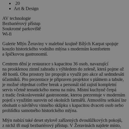
20
Art & Design
AV technologie
Bezbariérový přístup
Soukromé parkoviště
Wi-fi
Galerie Mlýn Žeraviny v malebné krajině Bílých Karpat spojuje
kouzlo historického vodního mlýna s moderním komfortem
a špičkovou gastronomií.
Centrem dění je restaurace s kapacitou 36 osob, navazující
na prosklenou zimní zahradu s výhledem do zeleně, která pojme až
40 hostů. Oba prostory lze propojit a využít pro akce až sedmdesáti
účastníků. Pro prezentace je připraven projektor s plátnem a tabule,
je možné objednat coffee break a personál rád zajistí kompletní
servis včetně tematického menu na míru. Místní kuchyně čerpá
z tradic československé gastronomie, kterou prezentuje v moderním
pojetí s využitím surovin od okolních farmářů. Atmosféru setkání lze
obohatit o návštěvu vinného sklípku s kapacitou dvaceti osob nebo
prohlídku samotného historického mlýna.
Mlýn nabízí také deset stylově zařízených dvoulůžkových pokojů,
z nichž tři mají bezbariérový přístup. V Žeravinách najdete místo,