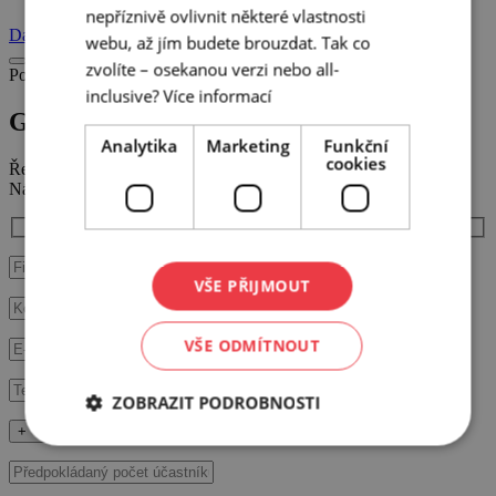
nepříznivě ovlivnit některé vlastnosti
Další prostory
webu, až jím budete brouzdat. Tak co
zvolíte – osekanou verzi nebo all-
Poptat prostor
inclusive?
Více informací
Galerie Mlýn Žeraviny
Analytika
Marketing
Funkční
cookies
Řekněte nám víc o vaší plánované akci.
Náš tým vás bude co nejdříve kontaktovat.
VŠE PŘIJMOUT
VŠE ODMÍTNOUT
ZOBRAZIT PODROBNOSTI
+ Vyplňte další údaje