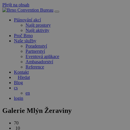
Přejít na obsah
Hlavní
navigace
Plánování akcí
Najít prostory
Najít aktivity
Proč Brno
Naše služby
Poradenství
Partnerství
Eventová aplikace
Ambasadorství
Reference
Kontakt
Hledat
Blog
cs
en
login
Galerie Mlýn Žeraviny
70
10