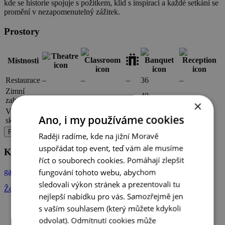
kde se historie spojuje s požitkem, klid s inspirací a každé setkání se
promění v nezapomenutelný zážitek.
Prostory
Místnosti
Restaurace
–
–
–
36
–
Zimní
–
–
–
40
–
zahrada
×
Vinný
–
–
–
20
–
Ano, i my používáme cookies
sklep
Poptat prostor
Raději radíme, kde na jižní Moravě
uspořádat top event, teď vám ale musíme
Kontakt
říct o souborech cookies. Pomáhají zlepšit
fungování tohoto webu, abychom
galeriemlyn.cz
sledovali výkon stránek a prezentovali tu
Žeraviny 1
nejlepší nabídku pro vás. Samozřejmě jen
s vaším souhlasem (který můžete kdykoli
+ 7
odvolat). Odmítnutí cookies může
Galerie Mlýn Žeraviny