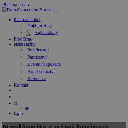
Přejít na obsah
Hlavní
navigace
Plánování akcí
Najít prostory
Najít aktivity
Proč Brno
Naše služby
Poradenství
Partnerství
Eventová aplikace
Ambasadorství
Reference
Kontakt
Hledat
Blog
cs
en
login
Naplánujte s námi business