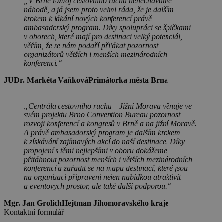
„V Brně rozvoj cestovního ruchu nenecháváme
náhodě, a já jsem proto velmi ráda, že je dalším
krokem k lákání nových konferencí právě
ambasadorský program. Díky spolupráci se špičkami
v oborech, které mají pro destinaci velký potenciál,
věřím, že se nám podaří přilákat pozornost
organizátorů větších i menších mezinárodních
konferencí.“
JUDr. Markéta Vaňková
Primátorka města Brna
„Centrála cestovního ruchu – Jižní Morava věnuje ve
svém projektu Brno Convention Bureau pozornost
rozvoji konferencí a kongresů v Brně a na jižní Moravě.
A právě ambasadorský program je dalším krokem
k získávání zajímavých akcí do naší destinace. Díky
propojení s těmi nejlepšími v oboru dokážeme
přitáhnout pozornost menších i větších mezinárodních
konferencí a zařadit se na mapu destinací, které jsou
na organizaci připraveni nejen nabídkou atraktivit
a eventových prostor, ale také další podporou.“
Mgr. Jan Grolich
Hejtman Jihomoravského kraje
Kontaktní formulář