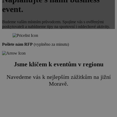
event
.
Budeme vaším místním průvodcem. Spojíme vás s ověřenými
poskytovateli a nabídneme tipy na sportovní i oddechové aktivity.
Pošlete nám RFP
(vyplněno za minutu)
Jsme klíčem k eventům v regionu
Navedeme vás k nejlepším zážitkům na jižní
Moravě.