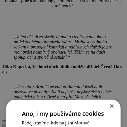
Pořádali jsme teambuildingy, konference, i veletrhy. Přesvědčte se
v referencích.
„Velmi děkuji za skvělý nápad a zrealizování tohoto
projektu oběma organizátorkám . Možnost osobního
setkání a propojení kontaktů a nabízených služeb je pro
moji práci nesmírně obohacující. Těším se na další
spolupráci a společná setkání.“
Jitka Kopecká
,
Vedoucí obchodního oddělení
Hotel Černá Hora
a.s
„Děvčata z Brno Convention Bureau dokáží najít
opravdové poklady! Znají nejlepší, nejskrytější a nejvíc
autentická místa v Brně a na jižní Moravě. Jejich
nápady jsou svěží, nadšení nakažlivé a profesionalita
×
vysoká. Díky nim je pro mě mnohem snažší vozit klienty
Ano, i my používáme cookies
do Brna.“
Hana Gráfová
,
Generální ředitelka
Passion for Prague
Raději radíme, kde na jižní Moravě