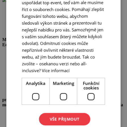
uspořádat top event, teď vám ale musíme
říct o souborech cookies. Pomáhají zlepšit
„Je prostě skvělé, že máme v regionu kam poslat
organizátory akcí pro radu a pomoc a přitom vědět, že
fungování tohoto webu, abychom
tam narazí na ochotu a profesionalitu. Spoustu akcí
sledovali výkon stránek a prezentovali tu
posouváte na lepší úroveň a tím i zážitek z regionu –
nejlepší nabídku pro vás. Samozřejmě jen
a to je nakonec to nejdůležitější! Díky!“
s vaším souhlasem (který můžete kdykoli
Markéta Shánělová
,
Marketing Manager for Innovation
odvolat). Odmítnutí cookies může
Ecosystem #brnoregion
JIC
nepříznivě ovlivnit některé vlastnosti
webu, až jím budete brouzdat. Tak co
„Velmi děkujeme za perfektní servis, pomoc a ochotu
zvolíte – osekanou verzi nebo all-
při pořádání konference PSE 2024. Pořádali jsme
mezinárodní konferenci takového rozsahu poprvé, proto
inclusive?
Více informací
si velice vážíme konzultací a rad, které jsme od vás
obdrželi. Hosté velmi ocenili webovou aplikaci, ve které
Analytika
Marketing
Funkční
našli všechny informace o konferenci a o Brně pomocí
cookies
jediného kliknutí.“
prof. PharmDr. Karel Šmejkal, Ph.D.
,
Proděkan pro
mezinárodní vztahy a internacionalizaci
Masarykova univerzita
VŠE PŘIJMOUT
„Oceňuji pomoc s nevídanou ochotou při přípravách
souvisejících s konferencí 16MCM pro téměř 700