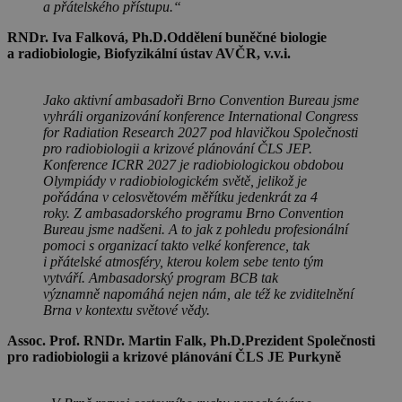
a přátelského přístupu.“
RNDr. Iva Falková, Ph.D.
Oddělení buněčné biologie
a radiobiologie, Biofyzikální ústav AVČR, v.v.i.
Jako aktivní ambasadoři Brno Convention Bureau jsme
vyhráli organizování konference International Congress
for Radiation Research 2027 pod hlavičkou Společnosti
pro radiobiologii a krizové plánování ČLS JEP.
Konference ICRR 2027 je radiobiologickou obdobou
Olympiády v radiobiologickém světě, jelikož je
pořádána v celosvětovém měřítku jedenkrát za 4
roky. Z ambasadorského programu Brno Convention
Bureau jsme nadšeni. A to jak z pohledu profesionální
pomoci s organizací takto velké konference, tak
i přátelské atmosféry, kterou kolem sebe tento tým
vytváří. Ambasadorský program BCB tak
významně napomáhá nejen nám, ale též ke zviditelnění
Brna v kontextu světové vědy.
Assoc. Prof. RNDr. Martin Falk, Ph.D.
Prezident Společnosti
pro radiobiologii a krizové plánování ČLS JE Purkyně