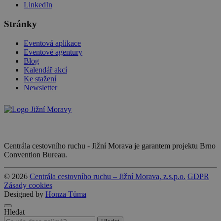
LinkedIn
Stránky
Eventová aplikace
Eventové agentury
Blog
Kalendář akcí
Ke stažení
Newsletter
Centrála cestovního ruchu - Jižní Morava je garantem projektu Brno
Convention Bureau.
© 2026
Centrála cestovního ruchu – Jižní Morava, z.s.p.o.
GDPR
Zásady cookies
Designed by
Honza Tůma
Hledat