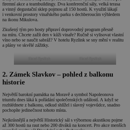
firemní akce a teambuildingy. Dva konferenční sály, velká terasa
a vinný degustační sklep pojmou až 150 hostů. K využití lákají
i venkovní prostory vinařského parku s dechberoucím výhledem
na ikonu Mikulova.
Zkušený tým pro hosty připraví doprovodný program přesně
na míru. Chcete zažít den v kůži vinaře? Ručně si vylisovat vlastní
víno nebo se naučit sabráž? V hotelu Ryzlink se sny mění v realitu
a plány ve skvělé zážitky.
Hotel Ryzlink
Hotel Ryzlink
2. Zámek Slavkov – pohled z balkonu
historie
Největší barokní památka na Moravě a symbol Napoleonova
triumfu dnes láká k pořádání společenských událostí. A když se
rozhlédnete z balkonu, odkud shlížel i slavný vojevůdce, snadno
pochopíte jedinečnost tohoto místa.
Nejkrásnější a největší Historický sál s výbornou akustikou pojme
až 300 hostů na raut nebo 200 diváků na koncert. Pro akce menších