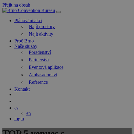
Přejít na obsah
Hlavní
navigace
Plánování akcí
Najít prostory
Najít aktivity
Proč Brno
Naše služby
Poradenství
Partnerství
Eventová aplikace
Ambasadorství
Reference
Kontakt
Hledat
Blog
cs
en
login
TOP 5 venues s