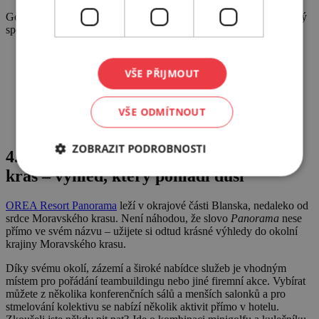
Golf Resort Kaskáda je místem, kde se byznys, relaxace i špičkový
sport spojují v nezapomenutelný zážitek.
Kaskáda golf resort
VŠE PŘIJMOUT
Kaskáda golf resort
VŠE ODMÍTNOUT
Kaskáda golf resort
ZOBRAZIT PODROBNOSTI
4. OREA Resort Panorama Moravský
kras – výhled, který pohladí duši
OREA Resort Panorama
leží v okrajové části Blanska, nedaleko od
srdce Moravského krasu. Není náhodou, že slovo
Panorama
nese
přímo ve svém názvu – užijete si odtud krásné výhledy do okolní
krajiny Moravského krasu.
Díky svému okolí, zázemí a široké nabídce služeb je vhodným
místem pro pořádání teambuildingu nebo jiné firemní akce. Vybírat
můžete z několika konferenčních sálů a menších salonků a pro
stmelování kolektivu se nabízí několik aktivit přímo v hotelu.