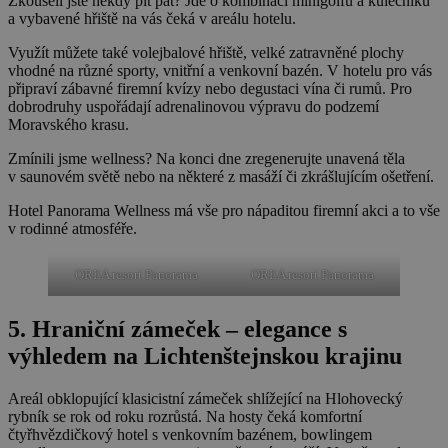
Zkoušeli jste někdy pit pat? Jde o kombinaci minigolfu a kulečníku
a vybavené hřiště na vás čeká v areálu hotelu.
Využít můžete také volejbalové hřiště, velké zatravněné plochy
vhodné na různé sporty, vnitřní a venkovní bazén. V hotelu pro vás
připraví zábavné firemní kvízy nebo degustaci vína či rumů. Pro
dobrodruhy uspořádají adrenalinovou výpravu do podzemí
Moravského krasu.
Zmínili jsme wellness? Na konci dne zregenerujte unavená těla
v saunovém světě nebo na některé z masáží či zkrášlujícím ošetření.
Hotel Panorama Wellness má vše pro nápaditou firemní akci a to vše
v rodinné atmosféře.
OREA resort Panorama
OREA resort Panorama
5. Hraniční zámeček – elegance s
výhledem na Lichtenštejnskou krajinu
Areál obklopující klasicistní zámeček shlížející na Hlohovecký
rybník se rok od roku rozrůstá. Na hosty čeká komfortní
čtyřhvězdičkový hotel s venkovním bazénem, bowlingem