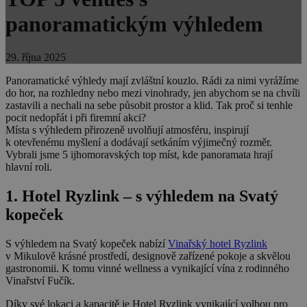
panoramatickým výhledem
29. října 2025
Panoramatické výhledy mají zvláštní kouzlo. Rádi za nimi vyrážíme
do hor, na rozhledny nebo mezi vinohrady, jen abychom se na chvíli
zastavili a nechali na sebe působit prostor a klid. Tak proč si tenhle
pocit nedopřát i při firemní akci?
Místa s výhledem přirozeně uvolňují atmosféru, inspirují
k otevřenému myšlení a dodávají setkáním výjimečný rozměr.
Vybrali jsme 5 ijhomoravských top míst, kde panoramata hrají
hlavní roli.
1. Hotel Ryzlink – s výhledem na Svatý
kopeček
S výhledem na Svatý kopeček nabízí
Vinařský hotel Ryzlink
v Mikulově krásné prostředí, designově zařízené pokoje a skvělou
gastronomii. K tomu vinné wellness a vynikající vína z rodinného
Vinařství Fučík.
Díky své lokaci a kapacitě je Hotel Ryzlink vynikající volbou pro