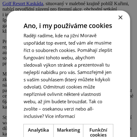
Golf Resort Kaskáda
, situovaný v malebné krajině poblíž Kuřimi,
nabízí prvotřídní zázemí pro firemní akce, obchodní setkání
i individuální odpočinek – jen pár minut jízdy od Brna. Spojení
×
špičkového golfového areálu, elegantního ubytování, výborné
Ano, i my používáme cookies
gastronomie a wellness služeb tvoří ideální prostředí pro náročnou
klientelu.
Raději radíme, kde na jižní Moravě
Pro konferenční či společenské akce je Vám k dispozici
uspořádat top event, teď vám ale musíme
reprezentativní hlavní sál s přirozeným denním světlem,
říct o souborech cookies. Pomáhají zlepšit
audiovizuální technikou a přímým vstupem na terasu. Pro
fungování tohoto webu, abychom
soukromější jednání nebo oslavy slouží dva menší salonky, ideální
pro komornější atmosféru a osobní přístup.
sledovali výkon stránek a prezentovali tu
nejlepší nabídku pro vás. Samozřejmě jen
Milovníky golfu osloví 27jamkové mistrovské hřiště, určené
s vaším souhlasem (který můžete kdykoli
zkušenějším hráčům, které se rozprostírá v členité krajině s
nádhernými výhledy. A právě při hře se otevírá jedinečný
odvolat). Odmítnutí cookies může
panoramatický výhled přímo z greenu, který podtrhuje výjimečnost
nepříznivě ovlivnit některé vlastnosti
celého areálu. Začátečníkům a rekreačním hráčům je určeno veřejné
webu, až jím budete brouzdat. Tak co
6jamkové hřiště a krytý driving range, který umožňuje trénink za
každého počasí.
zvolíte – osekanou verzi nebo all-
inclusive?
Více informací
Stylové ubytování s výhledem na greeny a okolní přírodu, moderní
wellness centrum s bazénem, vířivkou a masážemi a restaurace s
důrazem na kvalitní českou kuchyni zajišťují komfortní zázemí pro
Analytika
Marketing
Funkční
každého hosta.
cookies