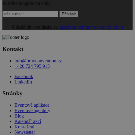
ze světa kongres-turistiky.
Přihlásit
Odesláním souhlasíte se
zásadami ochrany osobních údajů
Kontakt
info@brnoconvention.cz
+420 724 795 915
Facebook
LinkedIn
Stránky
Eventová aplikace
Eventové agentury
Blog
Kalendář akcí
Ke stažení
Newsletter