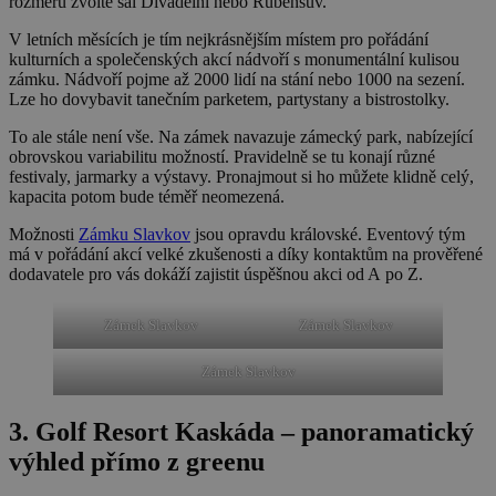
rozměrů zvolte sál Divadelní nebo Rubensův.
V letních měsících je tím nejkrásnějším místem pro pořádání
kulturních a společenských akcí nádvoří s monumentální kulisou
zámku. Nádvoří pojme až 2000 lidí na stání nebo 1000 na sezení.
Lze ho dovybavit tanečním parketem, partystany a bistrostolky.
To ale stále není vše. Na zámek navazuje zámecký park, nabízející
obrovskou variabilitu možností. Pravidelně se tu konají různé
festivaly, jarmarky a výstavy. Pronajmout si ho můžete klidně celý,
kapacita potom bude téměř neomezená.
Možnosti
Zámku Slavkov
jsou opravdu královské. Eventový tým
má v pořádání akcí velké zkušenosti a díky kontaktům na prověřené
dodavatele pro vás dokáží zajistit úspěšnou akci od A po Z.
Zámek Slavkov
Zámek Slavkov
Zámek Slavkov
3. Golf Resort Kaskáda – panoramatický
výhled přímo z greenu