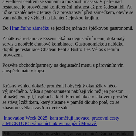
a wellness centrem se saunami a možností masáží. V patře nad
restaurací je prosvětlená konferenční místnost až pro šedesát lidí. Ať
už se rozhlédnete z terasy či z prostranství před zámečkem, otevře se
vám nádherný výhled na Lichtenštejnskou krajinu.
Do
Hraničního zámečku
se jezdí zejména za špičkovou gastronomií.
Zážitková restaurace Essens láká na degustační menu, dokonalý
servis a neotřelé chuťové kombinace. Gastronomickou nabídku
doplňuje restaurace Chateau Petit a Bistro Les Vélos s letním
provozem.
Pozvěte obchodnípartnery na degustační menu s párováním vín
a úspěch máte v kapse.
Krásný výhled dokáže proměnit i obyčejný okamžik v něco
výjimečného. Místa s panoramatem nabízejí víc než jen prostor –
přinášejí energii, inspiraci a klid. Firemní akce v takovém prostředí
se stávají zážitkem, který zůstane v paměti dlouho poté, co se
zhasnou světla a zavřou dveře sálu.
Navigace
Innovation Week 2025: kam směřují inovace, pracovní cesty
a MICE
TOP 5 vánočních aktivit na jižní Moravě
pro
Přihlaste se do našeho newsletteru, ať vám neuteče žádná novinka
příspěvek