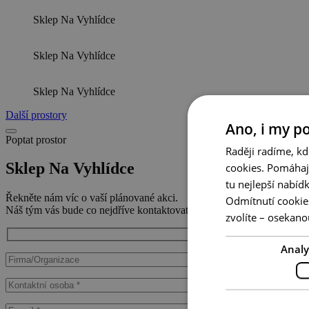
Sklep Na Vyhlídce
Sklep Na Vyhlídce
Sklep Na Vyhlídce
Další prostory
Ano, i my p
Poptat prostor
Raději radíme, kd
Sklep Na Vyhlídce
cookies. Pomáhaj
tu nejlepší nabíd
Řekněte nám víc o vaší plánované akci.
Odmítnutí cookies
Náš tým vás bude co nejdříve kontaktovat.
zvolíte – osekanou
Analy