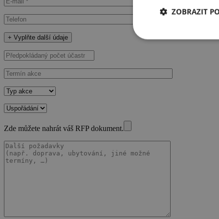
ZOBRAZIT P
+ Vyplňte další údaje
Zde můžete nahrát váš RFP dokument.