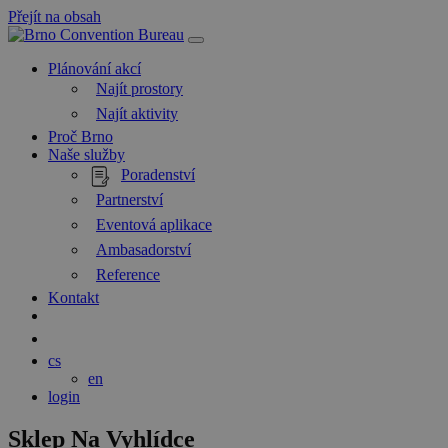
Přejít na obsah
Hlavní
navigace
Plánování akcí
Najít prostory
Najít aktivity
Proč Brno
Naše služby
Poradenství
Partnerství
Eventová aplikace
Ambasadorství
Reference
Kontakt
Hledat
Blog
cs
en
login
Sklep Na Vyhlídce