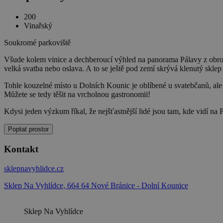
200
Vinařský
Soukromé parkoviště
Všude kolem vinice a dechberoucí výhled na panorama Pálavy z obrovsk
velká svatba nebo oslava. A to se ještě pod zemí skrývá klenutý skle
Tohle kouzelné místo u Dolních Kounic je oblíbené u svatebčanů, ale
Můžete se tedy těšit na vrcholnou gastronomii!
Kdysi jeden výzkum říkal, že nejšťastnější lidé jsou tam, kde vidí na 
Poptat prostor
Kontakt
sklepnavyhlidce.cz
Sklep Na Vyhlídce, 664 64 Nové Bránice - Dolní Kounice
Sklep Na Vyhlídce