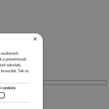
×
o souborech
k a prezentovali
oli odvolat).
 brouzdat. Tak co
í cookies