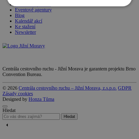
Eventová aplikace
Eventové agentury
Blog
Kalendář akcí
Ke stažení
Newsletter
Centrála cestovního ruchu - Jižní Morava je garantem projektu Brno
Convention Bureau.
© 2026
Centrála cestovního ruchu – Jižní Morava, z.s.p.o.
GDPR
Zásady cookies
Designed by
Honza Tůma
Hledat
Hledat