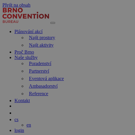
Přejít na obsah
Hlavní
navigace
Plánování akcí
Najít prostory
Najít aktivity
Proč Brno
Naše služby
Poradenství
Partnerství
Eventová aplikace
Ambasadorství
Reference
Kontakt
Hledat
Blog
cs
en
login