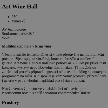
Art Wine Hall
350
Vinařský
AV technologie
Soukromé parkoviště
Wi-fi
Multifunkční hala v kraji vína
Všechno začalo tenisem. Dnes si v hale přestavěné na multifunkční
prostor užijete spojení vinařství, koncertního sálu a umělecké
galerie. Art Wine Hall v Kurdějově pohostí až 250 lidí při příležitosti
koncertu, výstavy nebo libovolné firemní akce. Tým s 25letou
zkušeností pro vás připraví degustaci nebo teambuilding s poutavým
programem na míru. K dispozici je vám volný prostor v přízemí haly
i galerie v patře, vhodná například pro výstavy obrazů.
Nový eventový prostor ve vinařské obci má navíc oporu
v sousedním hotelu s další nabídkou konferenčních služeb.
Prostory