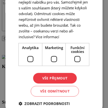
nejlepší nabídku pro vás. Samozřejmě jen
s vaším souhlasem (který můžete kdykoli
odvolat). Odmítnutí cookies může
nepříznivě ovlivnit některé vlastnosti
webu, až jím budete brouzdat. Tak co
zvolíte – osekanou verzi nebo all-
inclusive?
Více informací
Odeslat
Analytika
Marketing
Funkční
Odesláním souhlasíte se
zásadami ochrany osobních údajů
cookies
Kontakt
info@brnoconvention.cz
VŠE PŘIJMOUT
+420 724 795 915
Facebook
VŠE ODMÍTNOUT
LinkedIn
Stránky
ZOBRAZIT PODROBNOSTI