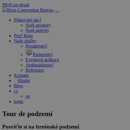
Přejít na obsah
Hlavní
navigace
Plánování akcí
Najít prostory
Najít aktivity
Proč Brno
Naše služby
Poradenství
Partnerství
Eventová aplikace
Ambasadorství
Reference
Kontakt
Hledat
Blog
cs
en
login
Tour de podzemí
Posviťte si na brněnské podzemí