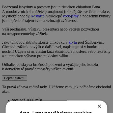
Podzemní labyrinty a prostory jsou turistickou chloubou Brna.
A mnoho z nich si můžete pronajmout jako dějiště své firemní akce.
Mystické chodby,
kostnice
, velkolepé
vodojemy
a podzemní bunkry
jsou opředené tajemstvím a vzbuzují zvědavost.
Vaši přednášku, výstavu, prezentaci nebo večírek pozvednou
na nezapomenutelný zážitek.
Jako týmovou aktivitu zkuste únikovku v
krytu
pod Špilberkem.
Chcete-li zážitek povýšit o další level, naplánujte si v bunkru
nocleh! Užijete si na vlastní kůži stísněnou atmosféru, retro rekvizity
a autentickou výbavu pro nukleární válku.
Odhalte, co skrývá brněnské podzemí a využijte jeho kouzla
k dotvoření té pravé atmosféry vašich eventů.
Poptat aktivitu
Ta pravá zábava začíná tady. Ukážeme vám, jak pořádáme obchodní
akce.
více než 1000 míst
×
výkonné poradenství
zdarma, opravdu
Ano, i my používáme cookies