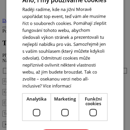
Raději radíme, kde na jižní Moravě
+ 4
uspořádat top event, teď vám ale musíme
Další aktivity
říct o souborech cookies. Pomáhají zlepšit
fungování tohoto webu, abychom
Poptat aktivitu
sledovali výkon stránek a prezentovali tu
Tour de podzemí
nejlepší nabídku pro vás. Samozřejmě jen
s vaším souhlasem (který můžete kdykoli
Přibližte nám vaši představu a dejte nám na sebe kontakt.
odvolat). Odmítnutí cookies může
Náš tým vás bude co nejdříve kontaktovat.
nepříznivě ovlivnit některé vlastnosti
webu, až jím budete brouzdat. Tak co
zvolíte – osekanou verzi nebo all-
inclusive?
Více informací
Analytika
Marketing
Funkční
cookies
+ Vyplňte další údaje